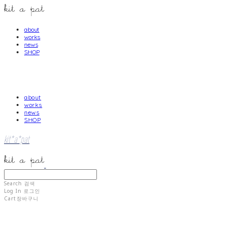
about
works
news
SHOP
about
works
news
SHOP
kit*a*pat
Search
검색
Log In
로그인
Cart
장바구니