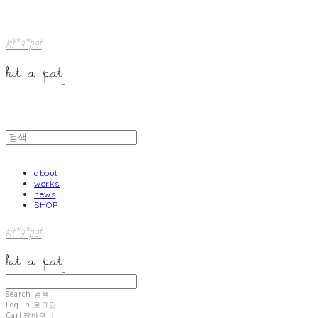
kit*a*pat
about
works
news
SHOP
kit*a*pat
Search
검색
Log In
로그인
Cart
장바구니