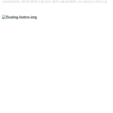
사업자등록번호:
104-25-28133
| 통신판매:
2020-서울성북-0690
| 호스팅제공자: (주)식스샵