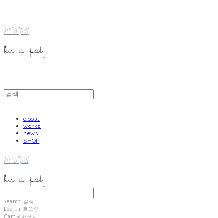
kit*a*pat
about
works
news
SHOP
kit*a*pat
Search
검색
Log In
로그인
Cart
장바구니