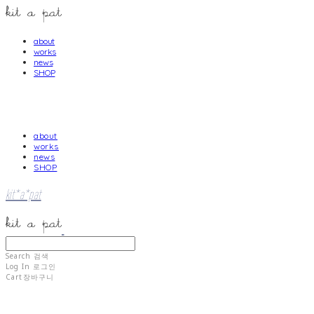
about
works
news
SHOP
about
works
news
SHOP
kit*a*pat
Search
검색
Log In
로그인
Cart
장바구니